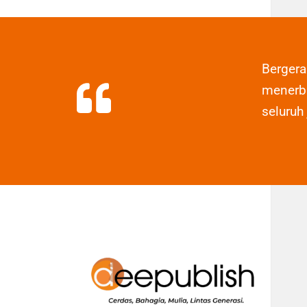
Berger
menerbi
seluruh