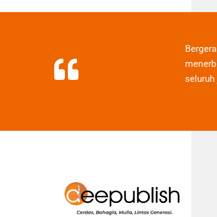
Berger
menerbi
seluruh