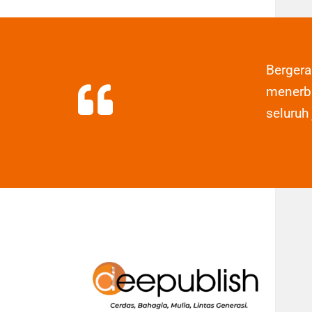
Berger
menerbi
seluruh