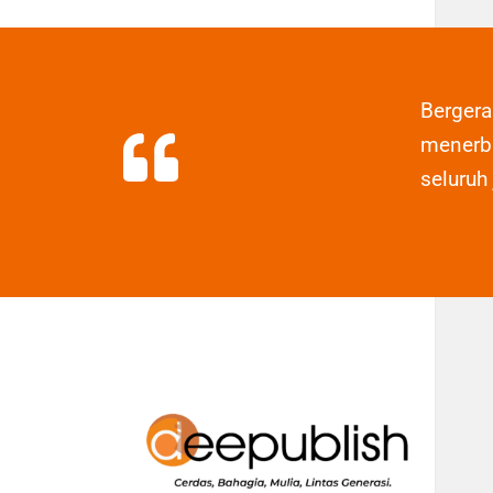
Berger
menerbi
seluruh