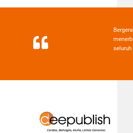
Berger
menerbi
seluruh