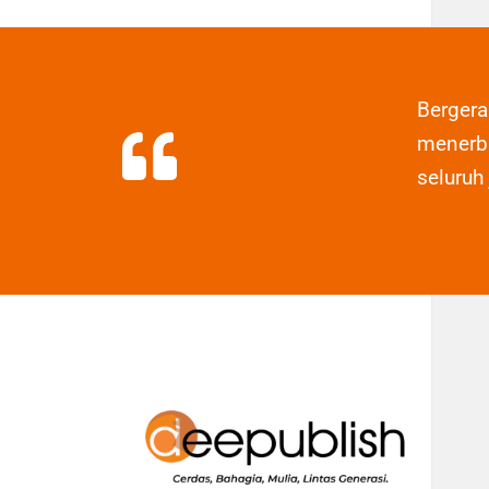
Berger
menerbi
seluruh