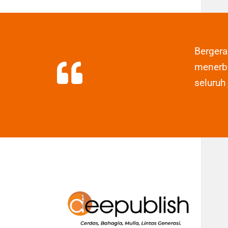
Berger
menerbi
seluruh