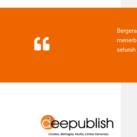
Berger
menerbi
seluruh