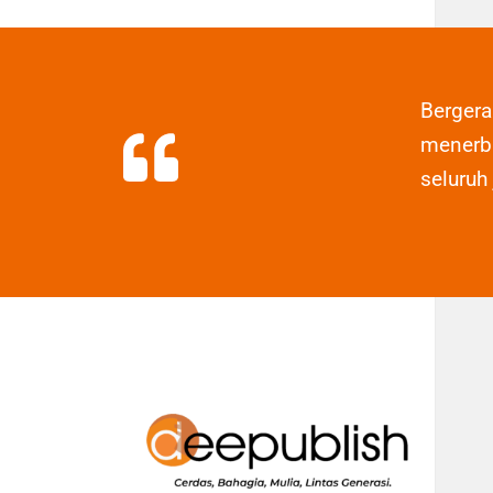
Berger
menerbi
seluruh