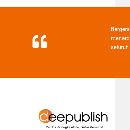
Berger
menerbi
seluruh