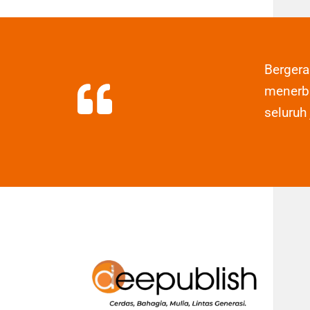
Berger
menerbi
seluruh