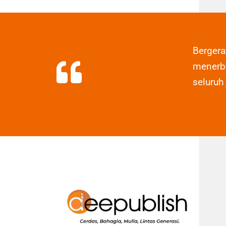
Berger
menerbi
seluruh