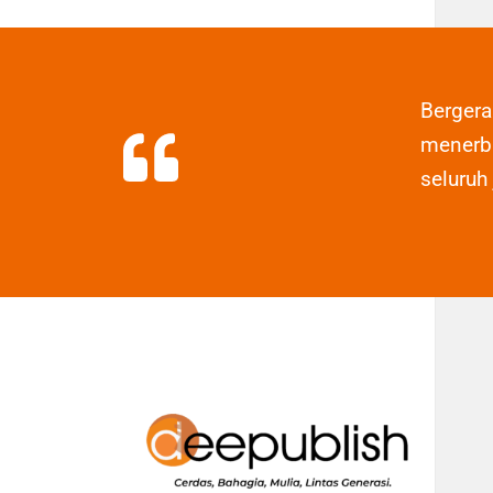
Berger
menerbi
seluruh