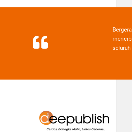
Berger
menerbi
seluruh