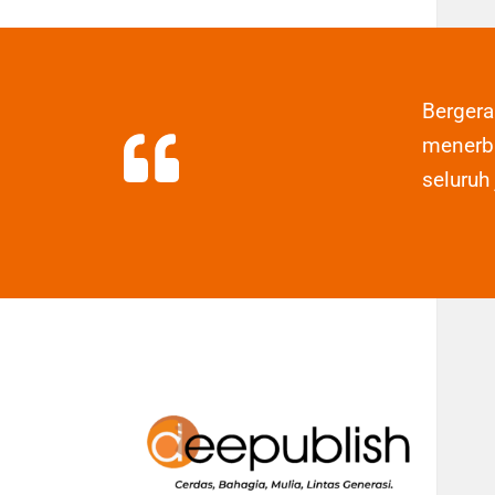
Berger
menerbi
seluruh