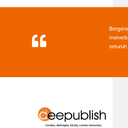
Berger
menerbi
seluruh