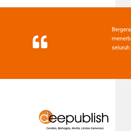
Berger
menerbi
seluruh