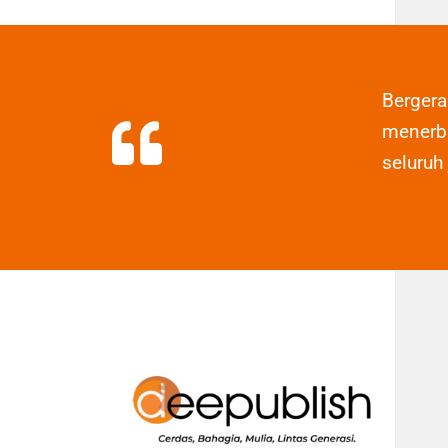
Berger
menerbi
seluruh