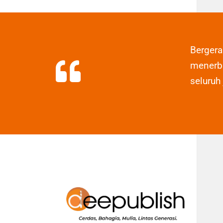
Berger
menerbi
seluruh