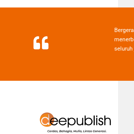
Berger
menerbi
seluruh