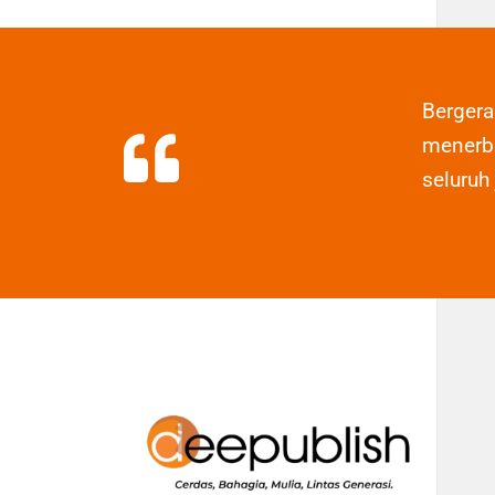
Berger
menerbi
seluruh