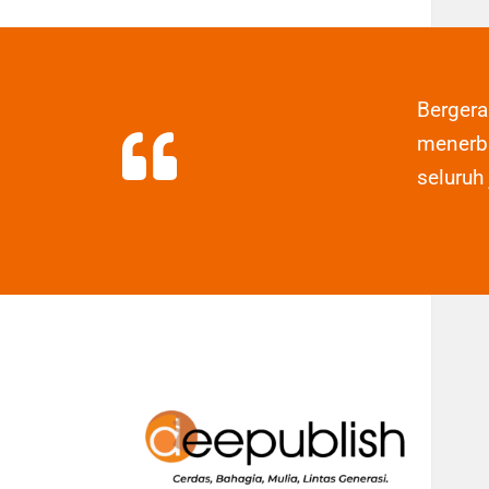
Berger
menerbi
seluruh