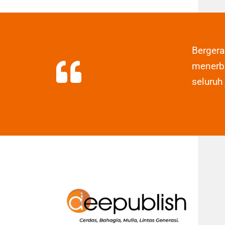
Berger
menerbi
seluruh