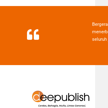
Berger
menerbi
seluruh