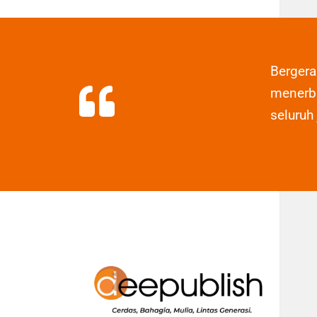
Berger
menerbi
seluruh