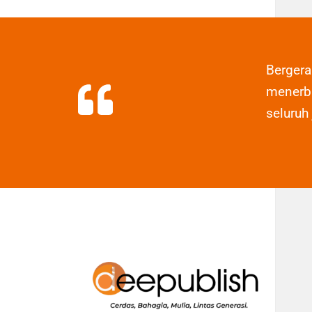
Berger
menerbi
seluruh