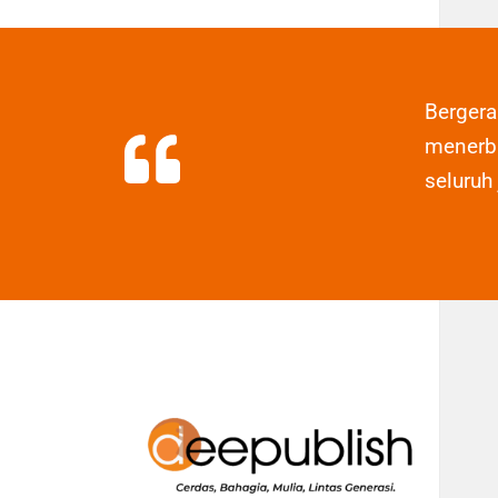
Berger
menerbi
seluruh